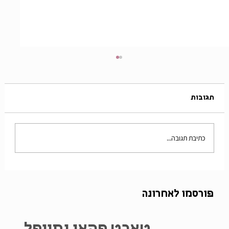
תגובות
כתיבת תגובה...
שיתוף פעולה עם קווין רובין/ וולג עוגות
בצורת חפצים!
פורסמו לאחרונה