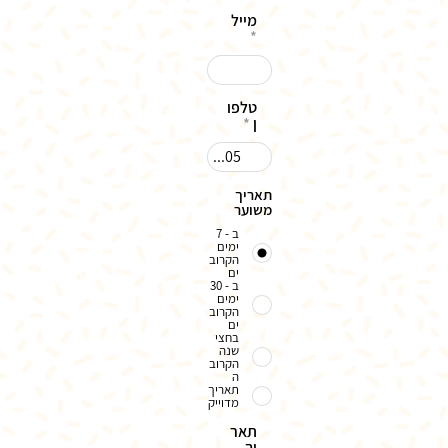
מייל
טלפו
ן
תאריך
משוער
ב - 7
ימים
הקרוב
ים
ב - 30
ימים
הקרוב
ים
בחצי
שנה
הקרוב
ה
תאריך
מדוייק
תאר
יך