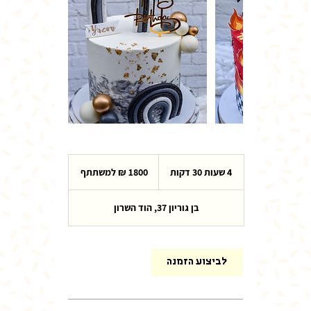
1800
₪
4 שעות 30 דקות
4
1800 ₪ למשתתף
למשתתף
ש
ע
בן גוריון 37, הוד השרון
ו
ת
3
0
לביצוע הזמנה
ד
ק
ו
ת