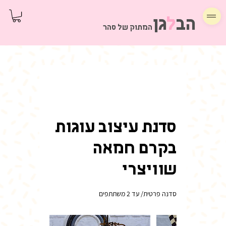
הב
ל
גן
המתוק של סהר
סדנת עיצוב עוגות
בקרם חמאה
שוויצרי
סדנה פרטית/ עד 2 משתתפים