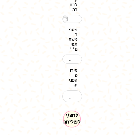
לבחי
רה
מספ
ר
משת
תפי
ם*
פירו
ט
הפני
יה
לחצ/י
לשליחה