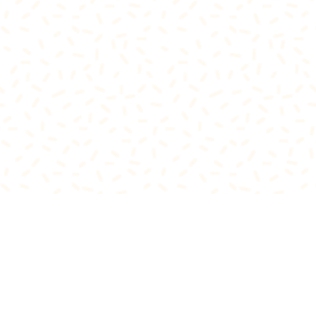
הבלגן
המתוק
של סהר