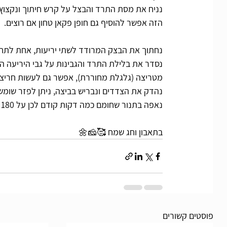
נניח את מסת התרד והבצל על קרש חיתוך ונקצוץ 
הזה אפשר להוסיף גם חופן פקאן טחון אם רוצים.
נחתוך את הבצק המרודד לשתי יריעות, אחת לת
נסדר את בלילת התרד והגבינות על גבי היריעה ה
מטריצה (גלגלת מחוררת), אפשר גם לעשות חריצים
נהדק את הצדדים ונבריש בביצה, ניתן לפזר שומשו
נאפה בתנור שחומם כמה דקות קודם לכן על 180 מעלות למשך 28 דקות עד שהמאפה מוכן וזהוב. 
בתאבון וחג שמח 🥰🧀🌼
פוסטים קשורים