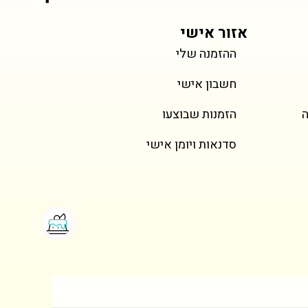
אזור אישי
ההזמנה שלי
מחיר
מחיר
טירמיסו
Horse Lovers Cupcakes
עוגת
עוגיית
חשבון אישי
כולל מע״מ
כולל מע״מ
ה
הזמנות שבוצעו
סדנאות ויומן אישי