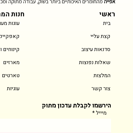
אפייה
מהחומרים האיכותיים ביותר בשוק, עבודה מתוקה ומכ
ראשי
חנות המת
בית
עוגות מעו
מחיר
מחיר
מחיר
עוגת מיני נמוכה
מגולגלות קינדר
Rapunzel Mini Vintage Cake
 & Bugs Cake
ng Cookies
קצת עליי
קאפקייקס 
כולל מע״מ
כולל מע״מ
כולל מע״מ
כול
כול
סדנאות עיצוב
קינוחים ו
שאלות נפוצות
מארזים
המלצות
טארטים
צור קשר
עוגיות
הירשמו לקבלת עדכון מתוק
מיייל