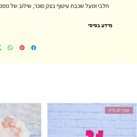
חלבי ומעל שכבת עיטוף בצק סוכר, שילוב של מספרי
מידע בסיסי
*שימו לב- נדרשת התרעה של חמישה ימים עד שבוע בהזמנת עוגה מעוצבת
העוגות המעוצבות הינן חלביות מבפנים ומבחוץ, עוגה בחושה בטעם לבחירת
סוכר דקה (בהתאם לעיצוב העוגה)
*ניתן להזמין עוגה פרווה, יש לציין זאת בהערות ההזמנה- קרם חמאה שוויצ
שוקולד מריר על בסיס שמנת מתוקה צמחית, כעיטוף בפני עצמו או כבסיס 
*עשויים לחול שינויים קלים בטון הצבעוניות.
פרטים טכניים
קוטר 20 ס"מ
יותר.
גובה העוגה- נע בין 18-20 ס"מ ועלול להשתנות מעוגה לעוגה.
קוטר 20 ס"מ- עוגה צרה וגבוהה
קוטר 22 ס"מ- עוגה רחבה ונמוכה מעט