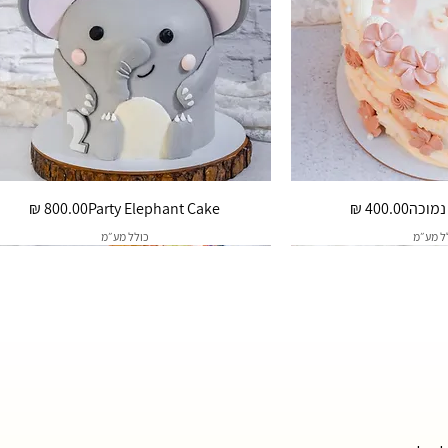
ו בעיצוב וזה משפיע על המחיר, נא להוסיף
ד הנהג עם מזגן חזק ברגליים. במידה
ות.
מחיר
מחיר
 נמוכה
Party Elephant Cake
ל מע״מ
כולל מע״מ
פירות בהתאם לעונה