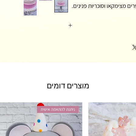
ם מצימקאו וסוכריות פנינים.
.
כם, עטופה בקרם חמאה שוויצרי עדין ומתוק
עם טעם ומרקם מדויקים או לחילופין עוגה עטופה בגנאש שוקולד מריר איכותי עם 60% מוצקיי קקאו ומעליו שכבת בצק
רי על בסיס נטורינה (חמאת קוקוס)/ גנאש
לעיטוף בצק סוכר.
מוצרים דומים
קוטר העוגה- כל העוגות המעוצבות קיימות בקוטר אחיד 20 ס"מ, ניתן להזמין קוטר 22 ס"מ במידה ורוצים עוגה גדולה
ניתנת להתאמה אישית