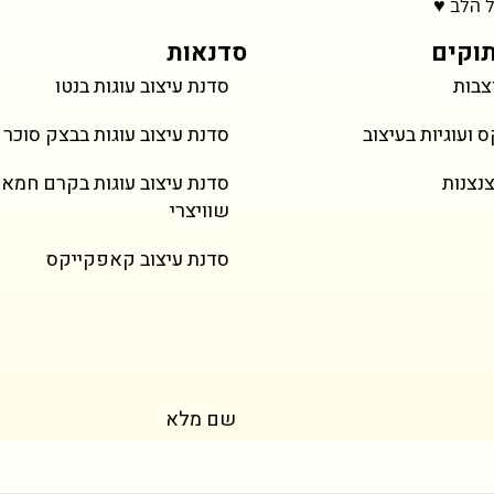
ל הלב ♥
וקים
סדנאות
צבות
סדנת עיצוב עוגות בנטו
מחיר
מחיר
מחיר
מחיר
Snail
Weddi
Cat Cookies
טארטלטים פירות
ועוגיות בעיצוב
סדנת עיצוב עוגות בבצק סוכר
ל מע״מ
ל מע״מ
כולל מע״מ
כולל מע״מ
צנצנות
סדנת עיצוב עוגות בקרם חמא
שוויצרי
סדנת עיצוב קאפקייקס
שם מלא