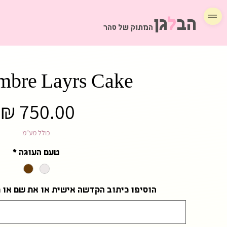
הב
ל
גן
המתוק של סהר
mbre Layrs Cake
מ
כולל מע״מ
טעם העוגה
*
הוסיפו כיתוב הקדשה אישית או את שם או ג