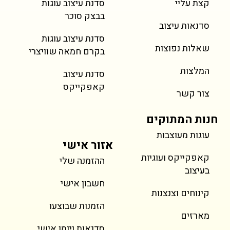
קצת עליי
סדנת עיצוב עוגות
כולל מע״מ
כולל מע״מ
כולל מע״מ
כולל מע״מ
כולל מע״מ
כולל מע״מ
כולל מע״מ
בבצק סוכר
סדנאות עיצוב
סדנת עיצוב עוגות
שאלות נפוצות
בקרם חמאה שוויצרי
המלצות
סדנת עיצוב
קאפקייקס
צור קשר
חנות המתוקים
עוגות מעוצבות
אזור אישי
קאפקייקס ועוגיות
ההזמנה שלי
בעיצוב
חשבון אישי
קינוחים וצנצנות
הזמנות שבוצעו
מארזים
סדנאות ויומן אישי