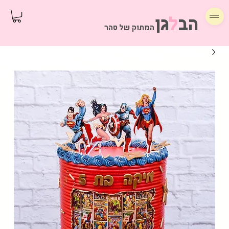
הב
ל
גן
המתוק של סהר