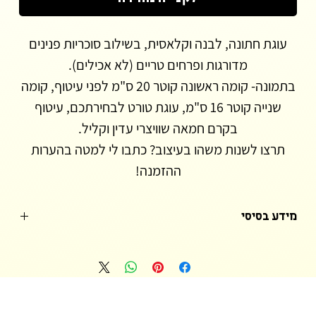
עוגת חתונה, לבנה וקלאסית, בשילוב סוכריות פנינים
מדורגות ופרחים טריים (לא אכילים).
בתמונה- קומה ראשונה קוטר 20 ס"מ לפני עיטוף, קומה
שנייה קוטר 16 ס"מ, עוגת טורט לבחירתכם, עיטוף
בקרם חמאה שוויצרי עדין וקליל.
תרצו לשנות משהו בעיצוב? כתבו לי למטה בהערות
ההזמנה!
מידע בסיסי
*שימו לב- נדרשת התרעה של חמישה ימים עד שבוע בהזמנת עוגה מעוצבת.
העוגות המעוצבות הינן חלביות מבפנים ומבחוץ, עוגה בחושה בטעם לבחירתכם,
עטופה בקרם חמאה שוויצרי עדין ומתוק עם טעם ומרקם מדויקים או לחילופין
עוגה עטופה בגנאש שוקולד מריר איכותי עם 60% מוצקיי קקאו ומעליו שכבת