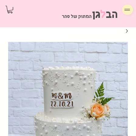
הב
ל
גן
המתוק של סהר