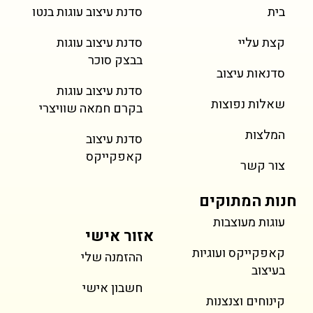
בית
סדנת עיצוב עוגות בנטו
מחיר
מחיר
מחיר
מחיר
מחיר
מחיר
מחיר
טירמיסו
Popcorn Cake
עוגת מיני נמוכה
טארטלטים פירות
Snail & Bugs Cake
Party Elephant Cake
עוגיית טריפל שוקולד
kies
עוגת מ
מגולג
ookies
 Cupcakes
ke & Bento
Vintage Cake
קצת עליי
סדנת עיצוב עוגות
כולל מע״מ
כולל מע״מ
כולל מע״מ
כולל מע״מ
כולל מע״מ
כולל מע״מ
כולל מע״מ
בבצק סוכר
סדנאות עיצוב
סדנת עיצוב עוגות
שאלות נפוצות
בקרם חמאה שוויצרי
המלצות
סדנת עיצוב
קאפקייקס
צור קשר
חנות המתוקים
עוגות מעוצבות
אזור אישי
קאפקייקס ועוגיות
ההזמנה שלי
בעיצוב
חשבון אישי
קינוחים וצנצנות