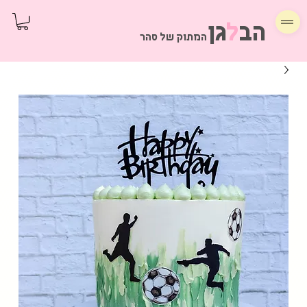
הב
ל
גן
המתוק של סהר