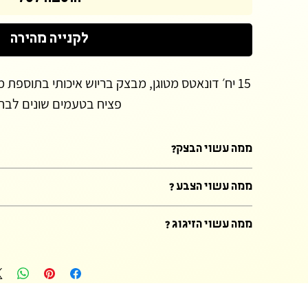
לקנייה מהירה
15 יח׳ דונאטס מטוגן, מבצק בריוש איכותי בתוספת מ
פציח בטעמים שונים לבחי
ממה עשוי הבצק?
נתחיל מזה שלא תמצאו דונאטס כאלה טעימים באיזור השרון! דונאטס שעש
ממה עשוי הצבע ?
וניל, עובר שתי התפחות, אחת בתור בצק ראשוני ואחד בתור דונאטס כדי שה
לבצק אני מוסיפה גם מעט ברנדי כדי שהדונאטס לא יספח את כל השמן שב
כשמדובר בדונאטס, אני מעדיפה שיהיו כמה שפחות צבעי מאכל וחומרים 
ממה עשוי הזיגוג ?
הם נטו הצבע של המחית שאותה הוספתי לציפוי.
הרבה ניסיונות לקחו עד שמצאתי את המתכון המדוייק לציפוי דונאטס אמיתי
בסיס שוקולד לבן עם אבקת סוכר וחלב בתוספת מחיות טבעיות שנותנות את