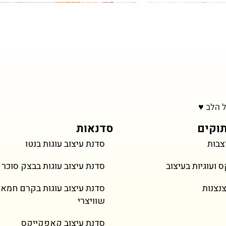
פירות בהתאם לעונה
ל הלב ♥
וקים
סדנאות
צבות
סדנת עיצוב עוגות בנטו
מחיר
מחיר
מחיר
מחיר
Snail
Weddi
Cat Cookies
טארטלטים פירות
ועוגיות בעיצוב
סדנת עיצוב עוגות בבצק סוכר
ל מע״מ
ל מע״מ
כולל מע״מ
כולל מע״מ
צנצנות
סדנת עיצוב עוגות בקרם חמא
שוויצרי
סדנת עיצוב קאפקייקס