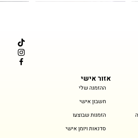
פס אינגלישקייק רחב
יחידה
מחיר משתנה
אזור אישי
ההזמנה שלי
מחיר
מחיר
טירמיסו
Horse Lovers Cupcakes
עוגת
עוגיית
חשבון אישי
כולל מע״מ
כולל מע״מ
ה
הזמנות שבוצעו
סדנאות ויומן אישי