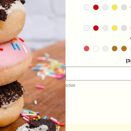
ה)
0/500