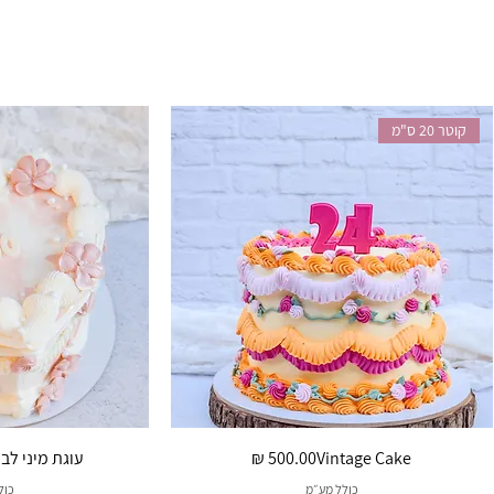
קוטר 20 ס"מ
מחיר
Vintage Cake
עוגת מיני לב
כולל מע״מ
כול