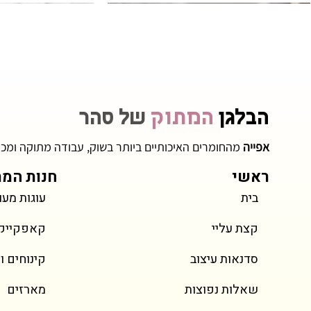
מארז מובנה
מחיר משתנה
ניתנת להתאמה אישית
ניתנת להתאמה אישית
הבלגן
המתוק
של סהר
אפייה
מהחומרים האיכותיים ביותר בשוק, עבודה מתוקה ומכ
ראשי
חנות המת
בית
עוגות מעו
מחיר
מחיר
מחיר
עוגת מיני נמוכה
מגולגלות קינדר
Rapunzel Mini Vintage Cake
 & Bugs Cake
ng Cookies
קצת עליי
קאפקייקס 
כולל מע״מ
כולל מע״מ
כולל מע״מ
כול
כול
סדנאות עיצוב
קינוחים ו
שאלות נפוצות
מארזים