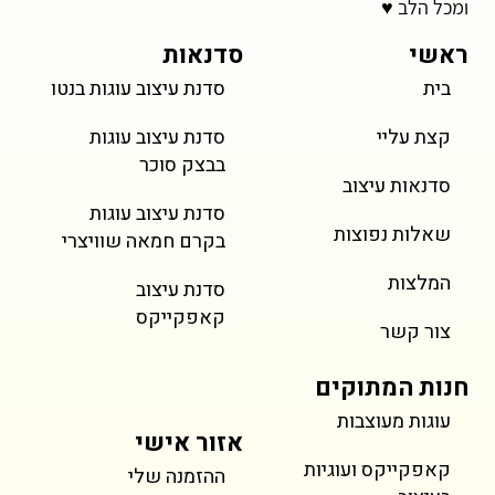
ומכל הלב ♥
ראשי
סדנאות
בית
סדנת עיצוב עוגות בנטו
מחיר
מחיר
מחיר
מחיר
מחיר
מחיר
מחיר
טירמיסו
Popcorn Cake
עוגת מיני נמוכה
טארטלטים פירות
Snail & Bugs Cake
Party Elephant Cake
עוגיית טריפל שוקולד
kies
עוגת מ
מגולג
ookies
 Cupcakes
ke & Bento
Vintage Cake
קצת עליי
סדנת עיצוב עוגות
כולל מע״מ
כולל מע״מ
כולל מע״מ
כולל מע״מ
כולל מע״מ
כולל מע״מ
כולל מע״מ
בבצק סוכר
סדנאות עיצוב
סדנת עיצוב עוגות
שאלות נפוצות
בקרם חמאה שוויצרי
המלצות
סדנת עיצוב
קאפקייקס
צור קשר
חנות המתוקים
עוגות מעוצבות
אזור אישי
קאפקייקס ועוגיות
ההזמנה שלי