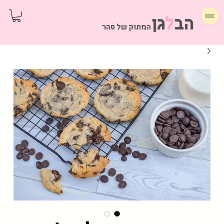
הב
ל
גן
המתוק של סהר