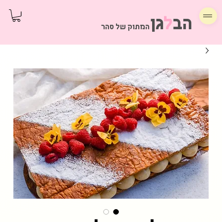
הב
ל
גן
המתוק של סהר