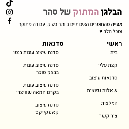
הבלגן
המתוק
של סהר
אפייה
מהחומרים האיכותיים ביותר בשוק, עבודה מתוקה
ומכל הלב ♥
ראשי
סדנאות
בית
סדנת עיצוב עוגות בנטו
מחיר
מחיר
מחיר
מחיר
מחיר
מחיר
מחיר
טירמיסו
Popcorn Cake
עוגת מיני נמוכה
טארטלטים פירות
Snail & Bugs Cake
Party Elephant Cake
עוגיית טריפל שוקולד
kies
עוגת מ
מגולג
ookies
 Cupcakes
ke & Bento
Vintage Cake
קצת עליי
סדנת עיצוב עוגות
כולל מע״מ
כולל מע״מ
כולל מע״מ
כולל מע״מ
כולל מע״מ
כולל מע״מ
כולל מע״מ
בבצק סוכר
סדנאות עיצוב
סדנת עיצוב עוגות
שאלות נפוצות
בקרם חמאה שוויצרי
המלצות
סדנת עיצוב
קאפקייקס
צור קשר